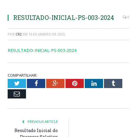
RESULTADO-INICIAL-PS-003-2024
0
POR
CR2
EM
16 DE JANEIRO DE 2025
RESULTADO-INICIAL-PS-003-2024
COMPARTILHAR:
Twitter
Facebook
Google+
Pinterest
LinkedIn
Tumblr
Email
PREVIOUS ARTICLE
Resultado Inicial do
Processo Seletivo