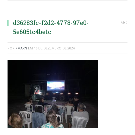
d36283fc-f2d2-4778-97e0-
0
5e6051c4be1c
POR
PMARN
EM
16 DE DEZEMBRO DE 2024