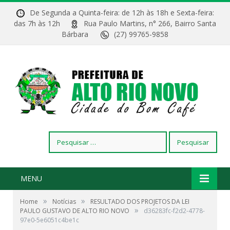
De Segunda a Quinta-feira: de 12h às 18h e Sexta-feira:
das 7h às 12h
Rua Paulo Martins, n° 266, Bairro Santa
Bárbara
(27) 99765-9858
Pesquisar
por:
MENU
»
»
Home
Notícias
RESULTADO DOS PROJETOS DA LEI
»
PAULO GUSTAVO DE ALTO RIO NOVO
d36283fc-f2d2-4778-
97e0-5e6051c4be1c