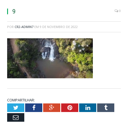
9
0
POR
CR2-ADMIN7
EM
9 DE NOVEMBRO DE 2022
COMPARTILHAR:
Twitter
Facebook
Google+
Pinterest
LinkedIn
Tumblr
Email