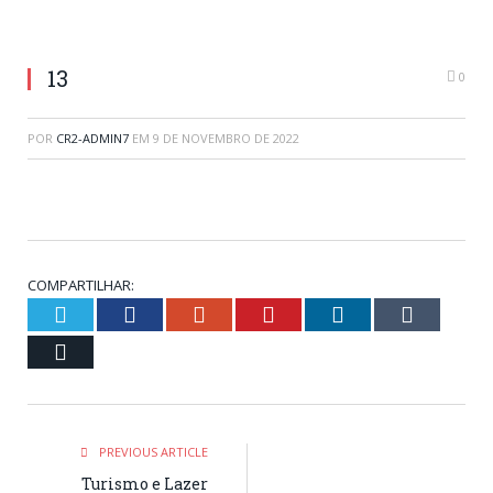
13
0
POR
CR2-ADMIN7
EM
9 DE NOVEMBRO DE 2022
COMPARTILHAR:
Twitter
Facebook
Google+
Pinterest
LinkedIn
Tumblr
Email
PREVIOUS ARTICLE
Turismo e Lazer