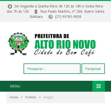
De Segunda a Quinta-feira: de 12h às 18h e Sexta-feira:
das 7h às 12h
Rua Paulo Martins, n° 266, Bairro Santa
Bárbara
(27) 99765-9858
Pesquisar
por:
MENU
»
»
Home
Prefeito
image1