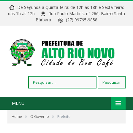
De Segunda a Quinta-feira: de 12h às 18h e Sexta-feira:
das 7h às 12h
Rua Paulo Martins, n° 266, Bairro Santa
Bárbara
(27) 99765-9858
Pesquisar
por:
MENU
»
»
Home
O Governo
Prefeito