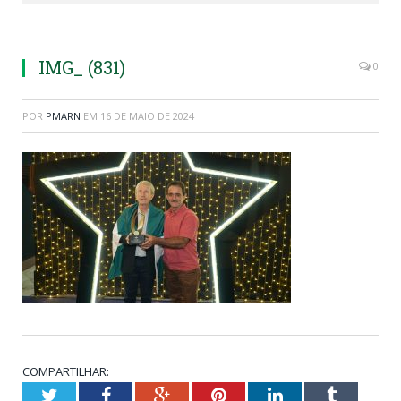
IMG_ (831)
0
POR
PMARN
EM
16 DE MAIO DE 2024
COMPARTILHAR:
Twitter
Facebook
Google+
Pinterest
LinkedIn
Tumblr