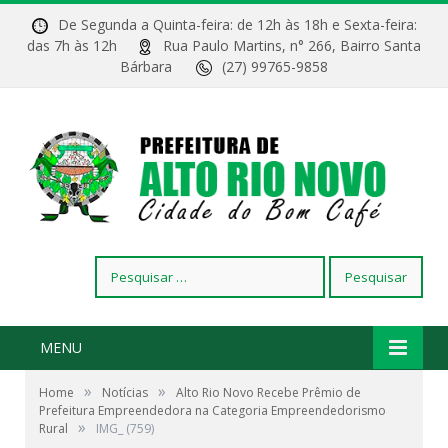
De Segunda a Quinta-feira: de 12h às 18h e Sexta-feira:
das 7h às 12h
Rua Paulo Martins, n° 266, Bairro Santa
Bárbara
(27) 99765-9858
Pesquisar
por:
MENU
»
»
Home
Notícias
Alto Rio Novo Recebe Prêmio de
Prefeitura Empreendedora na Categoria Empreendedorismo
»
Rural
IMG_ (759)