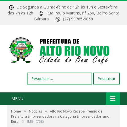
De Segunda a Quinta-feira: de 12h às 18h e Sexta-feira:
das 7h às 12h
Rua Paulo Martins, n° 266, Bairro Santa
Bárbara
(27) 99765-9858
Pesquisar
por:
MENU
»
»
Home
Notícias
Alto Rio Novo Recebe Prêmio de
Prefeitura Empreendedora na Categoria Empreendedorismo
»
Rural
IMG_ (758)