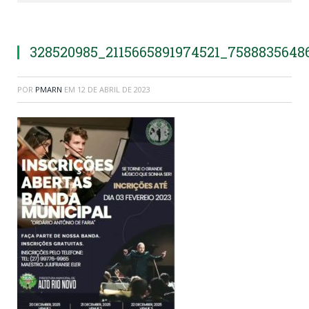
328520985_2115665891974521_7588835648
POR
PMARN
EM
12 DE ABRIL DE 2023