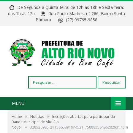
De Segunda a Quinta-feira: de 12h às 18h e Sexta-feira:
das 7h às 12h
Rua Paulo Martins, n° 266, Bairro Santa
Bárbara
(27) 99765-9858
Pesquisar
por:
MENU
»
»
Home
Notícias
Inscrições abertas para participar da
Banda Municipal de Alto Rio
»
Novo!
328520985_2115665891974521_7588835648628293178_n