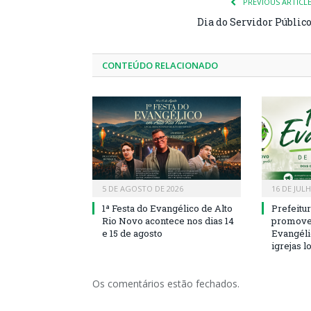
PREVIOUS ARTICL
Dia do Servidor Públic
CONTEÚDO RELACIONADO
5 DE AGOSTO DE 2026
16 DE JUL
1ª Festa do Evangélico de Alto
Prefeitu
Rio Novo acontece nos dias 14
promove 
e 15 de agosto
Evangéli
igrejas l
Os comentários estão fechados.