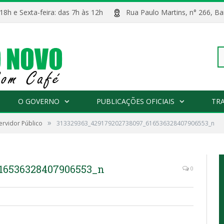
 18h e Sexta-feira: das 7h às 12h
Rua Paulo Martins, n° 266, 
Pe
O GOVERNO
PUBLICAÇÕES OFICIAIS
TR
»
ervidor Público
313329363_429179202738097_616536328407906553_n
po
16536328407906553_n
0