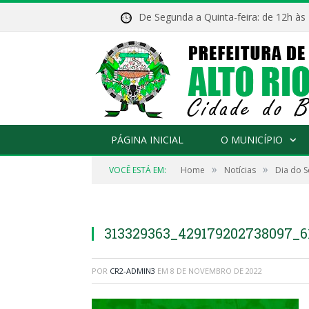
De Segunda a Quinta-feira: de 12h às
PÁGINA INICIAL
O MUNICÍPIO
»
»
VOCÊ ESTÁ EM:
Home
Notícias
Dia do S
313329363_429179202738097_6
POR
CR2-ADMIN3
EM
8 DE NOVEMBRO DE 2022