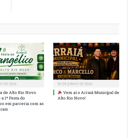
E
o
HO DE 2026
30 DE JUNHO DE 2026
ra de Alto Rio Novo
Vem aí o Arraiá Municipal de
a 1ª Festa do
Alto Rio Novo!
co em parceria com as
ocais