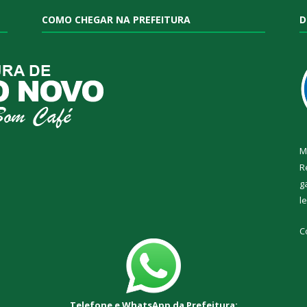
COMO CHEGAR NA PREFEITURA
D
M
R
g
l
C
Telefone e WhatsApp da Prefeitura: