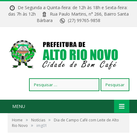
De Segunda a Quinta-feira: de 12h às 18h e Sexta-feira:
das 7h às 12h
Rua Paulo Martins, n° 266, Bairro Santa
Bárbara
(27) 99765-9858
Pesquisar
por:
MENU
»
»
Home
Notícias
Dia de Campo Café com Leite de Alto
»
Rio Novo
img01