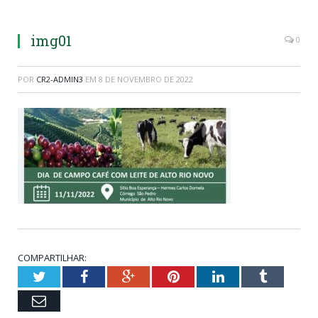
img01
0
POR
CR2-ADMIN3
EM
8 DE NOVEMBRO DE 2022
COMPARTILHAR:
Twitter
Facebook
Google+
Pinterest
LinkedIn
Tumblr
Email