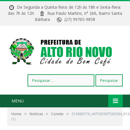
De Segunda a Quinta-feira: de 12h às 18h e Sexta-feira:
das 7h às 12h
Rua Paulo Martins, n° 266, Bairro Santa
Bárbara
(27) 99765-9858
Pesquisar
por:
MENU
»
»
»
Home
Notícias
Convite
316680776_447592997563384_816
(1)