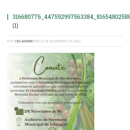
316680776_447592997563384_8165480258
(1)
POR
CR2-ADMIN7
EM
23 DE NOVEMBRO DE 2022