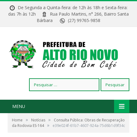
De Segunda a Quinta-feira: de 12h às 18h e Sexta-feira:
das 7h às 12h
Rua Paulo Martins, n° 266, Bairro Santa
Bárbara
(27) 99765-9858
Pesquisar
por:
MENU
»
»
Home
Notícias
Consulta Pública: Obras de Recuperação
»
da Rodovia ES-164
e39e024f-61b7-4607-924a-75d6b1d9f34c