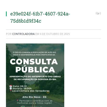
e39e024f-61b7-4607-924a-
0
75d6b1d9f34c
POR
CONTROLADORIA
EM
6 DE OUTUBRO DE 2025