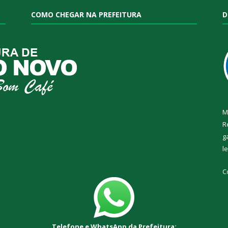
COMO CHEGAR NA PREFEITURA
D
M
R
g
l
C
Telefone e WhatsApp da Prefeitura: