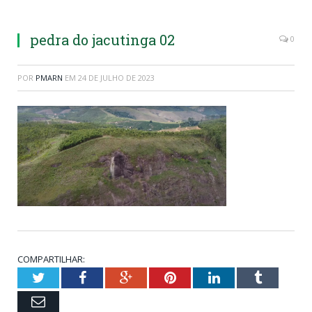
pedra do jacutinga 02
0
POR
PMARN
EM
24 DE JULHO DE 2023
COMPARTILHAR:
Twitter
Facebook
Google+
Pinterest
LinkedIn
Tumblr
Email