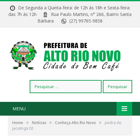
De Segunda a Quinta-feira: de 12h às 18h e Sexta-feira:
das 7h às 12h
Rua Paulo Martins, n° 266, Bairro Santa
Bárbara
(27) 99765-9858
Pesquisar
por:
MENU
»
»
»
Home
Notícias
Conheça Alto Rio Novo
pedra do
jacutinga 02