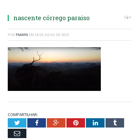
nascente córrego paraiso
0
POR
PMARN
EM
24 DE JULHO DE 2023
COMPARTILHAR:
Twitter
Facebook
Google+
Pinterest
LinkedIn
Tumblr
Email