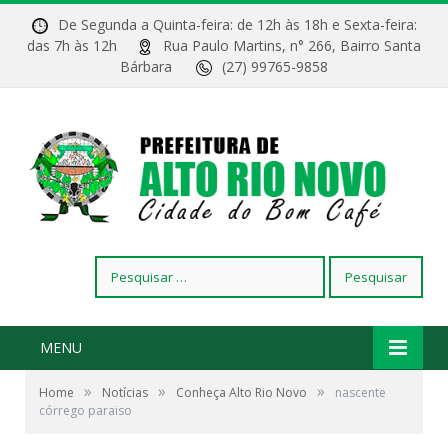
De Segunda a Quinta-feira: de 12h às 18h e Sexta-feira:
das 7h às 12h
Rua Paulo Martins, n° 266, Bairro Santa
Bárbara
(27) 99765-9858
Pesquisar
por:
MENU
»
»
»
Home
Notícias
Conheça Alto Rio Novo
nascente
córrego paraiso