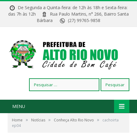
De Segunda a Quinta-feira: de 12h às 18h e Sexta-feira:
das 7h às 12h
Rua Paulo Martins, n° 266, Bairro Santa
Bárbara
(27) 99765-9858
Pesquisar
por:
MENU
»
»
»
Home
Notícias
Conheça Alto Rio Novo
cachoirta
ep04