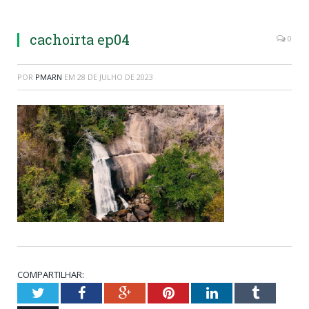
cachoirta ep04
0
POR
PMARN
EM
28 DE JULHO DE 2023
COMPARTILHAR:
Twitter
Facebook
Google+
Pinterest
LinkedIn
Tumblr