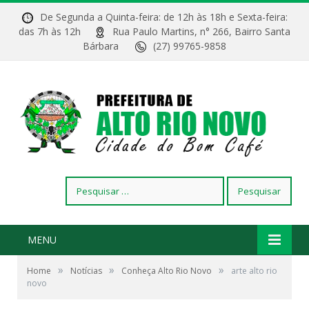
De Segunda a Quinta-feira: de 12h às 18h e Sexta-feira:
das 7h às 12h
Rua Paulo Martins, n° 266, Bairro Santa
Bárbara
(27) 99765-9858
Pesquisar
por:
MENU
»
»
»
Home
Notícias
Conheça Alto Rio Novo
arte alto rio
novo