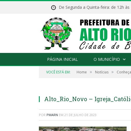
De Segunda a Quinta-feira: de 12h às
PÁGINA INICIAL
O MUNICÍPIO
»
»
VOCÊ ESTÁ EM:
Home
Notícias
Conheça
Alto_Rio_Novo – Igreja_Catól
POR
PMARN
EM
21 DE JULHO DE 2023