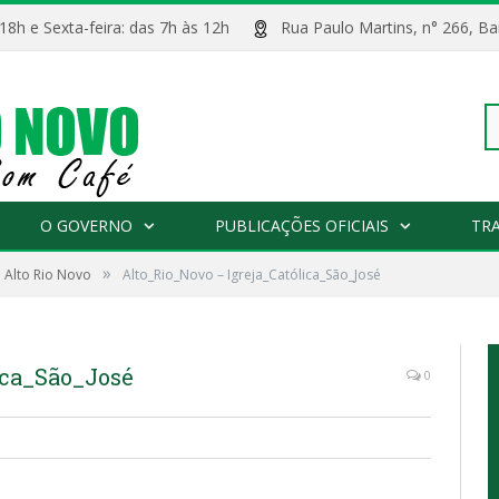
 18h e Sexta-feira: das 7h às 12h
Rua Paulo Martins, n° 266, 
Pe
O GOVERNO
PUBLICAÇÕES OFICIAIS
TR
»
 Alto Rio Novo
Alto_Rio_Novo – Igreja_Católica_São_José
po
ica_São_José
0