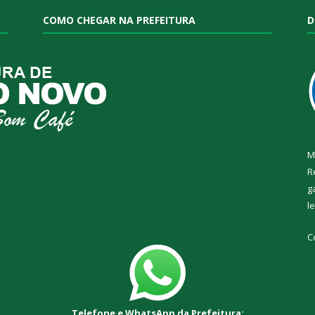
COMO CHEGAR NA PREFEITURA
D
M
R
g
l
C
Telefone e WhatsApp da Prefeitura: