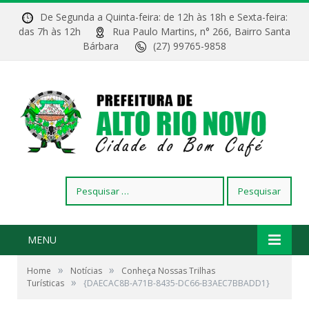
De Segunda a Quinta-feira: de 12h às 18h e Sexta-feira:
das 7h às 12h
Rua Paulo Martins, n° 266, Bairro Santa
Bárbara
(27) 99765-9858
Pesquisar
por:
MENU
»
»
Home
Notícias
Conheça Nossas Trilhas
»
Turísticas
{DAECAC8B-A71B-8435-DC66-B3AEC7BBADD1}