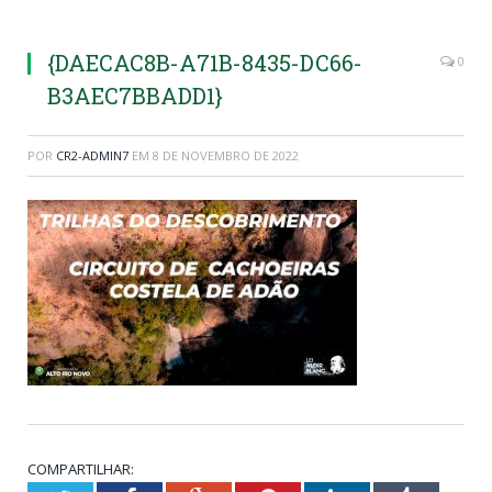
{DAECAC8B-A71B-8435-DC66-
0
B3AEC7BBADD1}
POR
CR2-ADMIN7
EM
8 DE NOVEMBRO DE 2022
COMPARTILHAR: