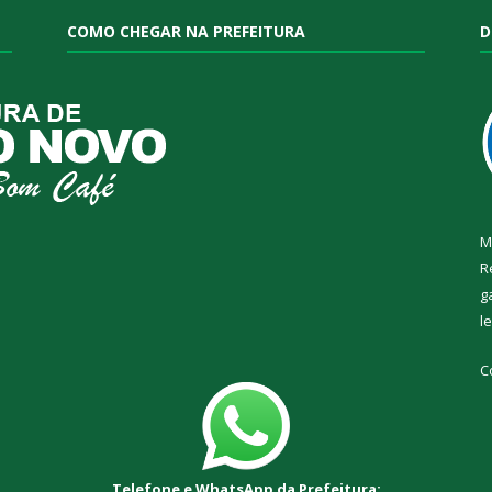
COMO CHEGAR NA PREFEITURA
D
M
R
g
l
C
Telefone e WhatsApp da Prefeitura: