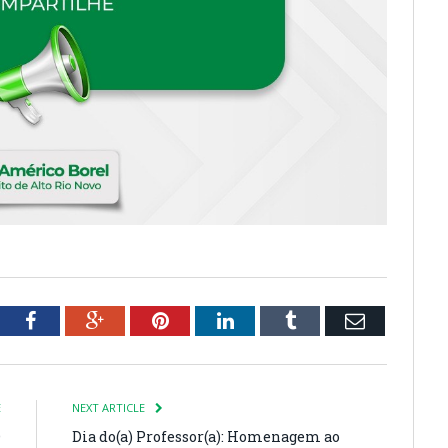
tter
Facebook
Google+
Pinterest
LinkedIn
Tumblr
Email
E
NEXT ARTICLE
O
Dia do(a) Professor(a): Homenagem ao