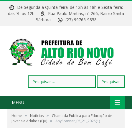
De Segunda a Quinta-feira: de 12h às 18h e Sexta-feira:
das 7h às 12h
Rua Paulo Martins, n° 266, Bairro Santa
Bárbara
(27) 99765-9858
Pesquisar
por:
MENU
»
»
Home
Notícias
Chamada Pública para Educação de
»
Jovens e Adultos (EJA)
AnyScanner_05_21_2025(1)