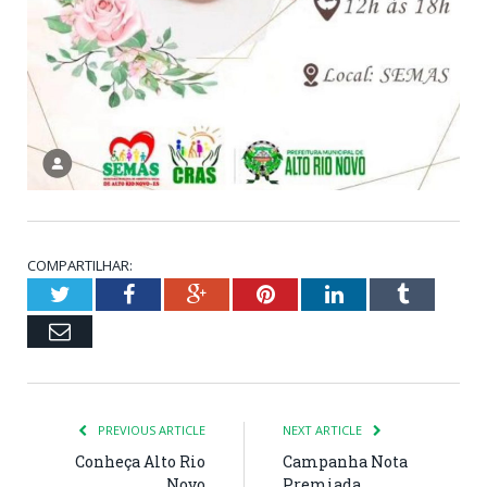
COMPARTILHAR:
Twitter
Facebook
Google+
Pinterest
LinkedIn
Tumblr
Email
PREVIOUS ARTICLE
NEXT ARTICLE
Conheça Alto Rio
Campanha Nota
Novo
Premiada