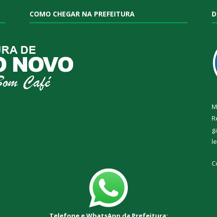
COMO CHEGAR NA PREFEITURA
D
M
R
g
l
C
Telefone e WhatsApp da Prefeitura: