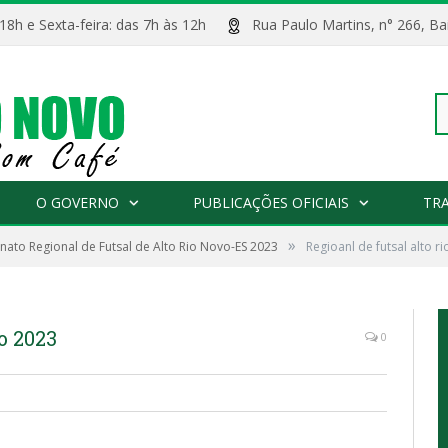
 18h e Sexta-feira: das 7h às 12h
Rua Paulo Martins, n° 266, 
Pe
O GOVERNO
PUBLICAÇÕES OFICIAIS
TR
»
to Regional de Futsal de Alto Rio Novo-ES 2023
Regioanl de futsal alto r
po
o 2023
0