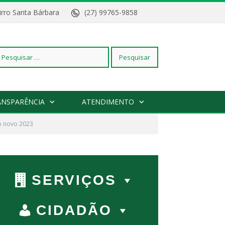
Bairro Santa Bárbara
(27) 99765-9858
squisar
ANSPARÊNCIA
ATENDIMENTO
io novo 2023
r:
SERVIÇOS
CIDADÃO