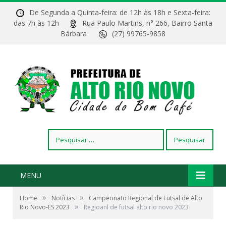
De Segunda a Quinta-feira: de 12h às 18h e Sexta-feira:
das 7h às 12h
Rua Paulo Martins, n° 266, Bairro Santa
Bárbara
(27) 99765-9858
Pesquisar
por:
MENU
»
»
Home
Notícias
Campeonato Regional de Futsal de Alto
»
Rio Novo-ES 2023
Regioanl de futsal alto rio novo 2023