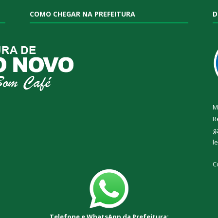
COMO CHEGAR NA PREFEITURA
D
M
R
g
l
C
Telefone e WhatsApp da Prefeitura: