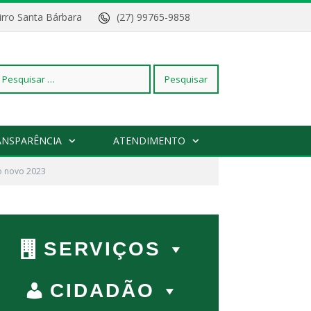
Bairro Santa Bárbara
(27) 99765-9858
squisar
ANSPARÊNCIA
ATENDIMENTO
io novo 2023
r:
SERVIÇOS
CIDADÃO