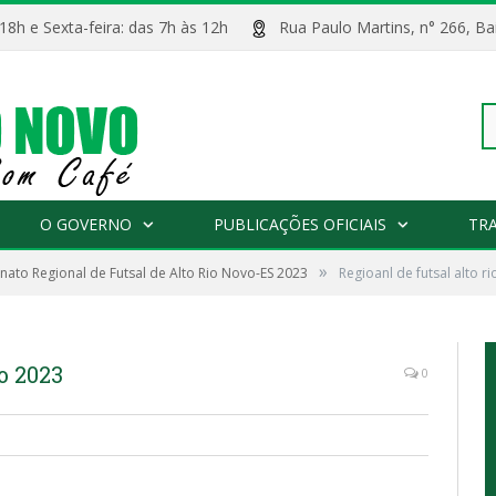
 18h e Sexta-feira: das 7h às 12h
Rua Paulo Martins, n° 266, 
Pe
O GOVERNO
PUBLICAÇÕES OFICIAIS
TR
»
to Regional de Futsal de Alto Rio Novo-ES 2023
Regioanl de futsal alto r
po
o 2023
0