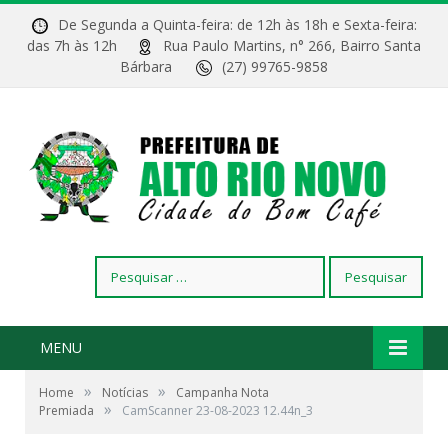
De Segunda a Quinta-feira: de 12h às 18h e Sexta-feira:
das 7h às 12h
Rua Paulo Martins, n° 266, Bairro Santa
Bárbara
(27) 99765-9858
Pesquisar
por:
MENU
»
»
Home
Notícias
Campanha Nota
»
Premiada
CamScanner 23-08-2023 12.44n_3