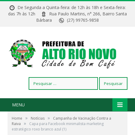
De Segunda a Quinta-feira: de 12h às 18h e Sexta-feira:
das 7h às 12h
Rua Paulo Martins, n° 266, Bairro Santa
Bárbara
(27) 99765-9858
Pesquisar
por:
MENU
»
»
Home
Notícias
Campanha de Vacinação Contra a
»
Raiva
Capa para Facebook minimalista marketing
estratégico roxo branco azul (1)