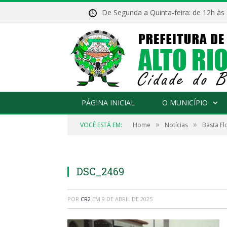
De Segunda a Quinta-feira: de 12h às
PÁGINA INICIAL
O MUNICÍPIO
»
»
VOCÊ ESTÁ EM:
Home
Notícias
Basta Fl
DSC_2469
POR
CR2
EM
9 DE ABRIL DE 2025