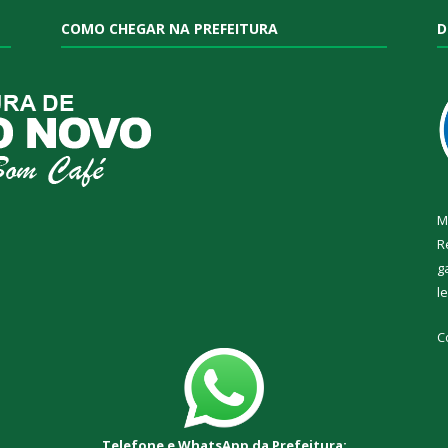
COMO CHEGAR NA PREFEITURA
D
M
R
g
l
C
Telefone e WhatsApp da Prefeitura: