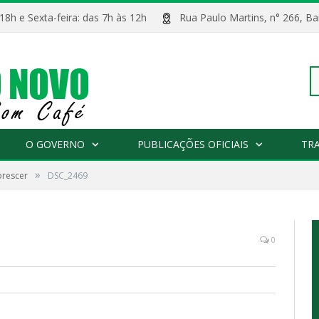
 18h e Sexta-feira: das 7h às 12h
Rua Paulo Martins, n° 266, 
Pe
O GOVERNO
PUBLICAÇÕES OFICIAIS
TR
»
orescer
DSC_2469
po
0