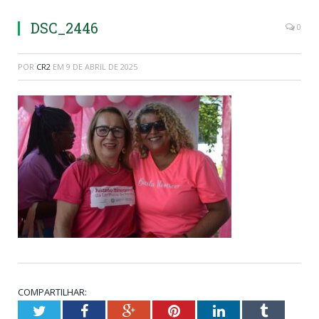
DSC_2446
0
POR
CR2
EM
9 DE ABRIL DE 2025
COMPARTILHAR:
Twitter
Facebook
Google+
Pinterest
LinkedIn
Tumblr