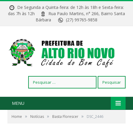
De Segunda a Quinta-feira: de 12h às 18h e Sexta-feira:
das 7h às 12h
Rua Paulo Martins, n° 266, Bairro Santa
Bárbara
(27) 99765-9858
Pesquisar
por:
MENU
»
»
»
Home
Notícias
Basta Florescer
DSC_2446