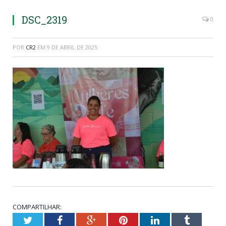
DSC_2319
0
POR
CR2
EM
9 DE ABRIL DE 2025
COMPARTILHAR:
Twitter
Facebook
Google+
Pinterest
LinkedIn
Tumblr