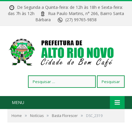
De Segunda a Quinta-feira: de 12h às 18h e Sexta-feira:
das 7h às 12h
Rua Paulo Martins, n° 266, Bairro Santa
Bárbara
(27) 99765-9858
Pesquisar
por:
MENU
»
»
»
Home
Notícias
Basta Florescer
DSC_2319