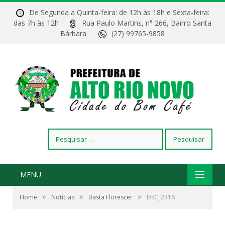
De Segunda a Quinta-feira: de 12h às 18h e Sexta-feira:
das 7h às 12h
Rua Paulo Martins, n° 266, Bairro Santa
Bárbara
(27) 99765-9858
Pesquisar
por:
MENU
»
»
»
Home
Notícias
Basta Florescer
DSC_2316