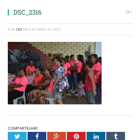
DSC_2316
0
POR
CR2
EM
9 DE ABRIL DE 2025
COMPARTILHAR:
Twitter
Facebook
Google+
Pinterest
LinkedIn
Tumblr