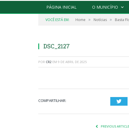
PÁGINA INICIAL
O MUNICÍPIO
»
»
VOCÊ ESTÁ EM:
Home
Notícias
Basta Fl
DSC_2127
POR
CR2
EM
9 DE ABRIL DE 2025
COMPARTILHAR:
Twi
PREVIOUS ARTICL