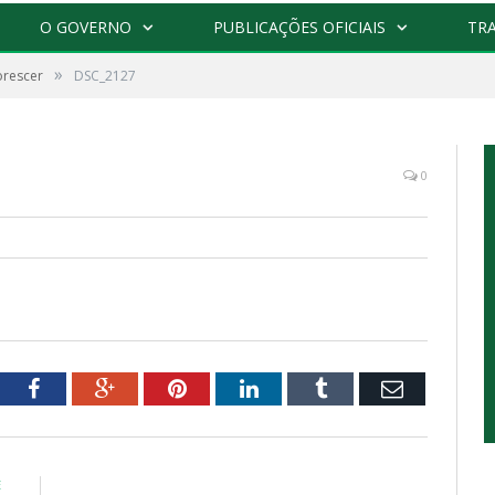
O GOVERNO
PUBLICAÇÕES OFICIAIS
TR
»
orescer
DSC_2127
po
0
tter
Facebook
Google+
Pinterest
LinkedIn
Tumblr
Email
E