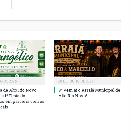
r
HO DE 2026
30 DE JUNHO DE 2026
ra de Alto Rio Novo
🎉 Vem aí o Arraiá Municipal de
a 1ª Festa do
Alto Rio Novo!
co em parceria com as
ocais