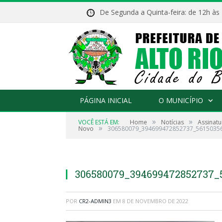
De Segunda a Quinta-feira: de 12h às
PÁGINA INICIAL
O MUNICÍPIO
»
»
VOCÊ ESTÁ EM:
Home
Notícias
Assinatu
»
Novo
306580079_394699472852737_5615035
306580079_394699472852737_
POR
CR2-ADMIN3
EM
8 DE NOVEMBRO DE 2022