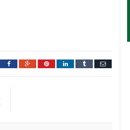
tter
Facebook
Google+
Pinterest
LinkedIn
Tumblr
Email
E
a
a
o