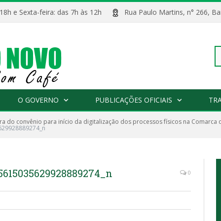
 18h e Sexta-feira: das 7h às 12h
Rua Paulo Martins, n° 266, 
Pe
O GOVERNO
PUBLICAÇÕES OFICIAIS
TR
ra do convênio para início da digitalização dos processos físicos na Comarca d
po
629928889274_n
5615035629928889274_n
0