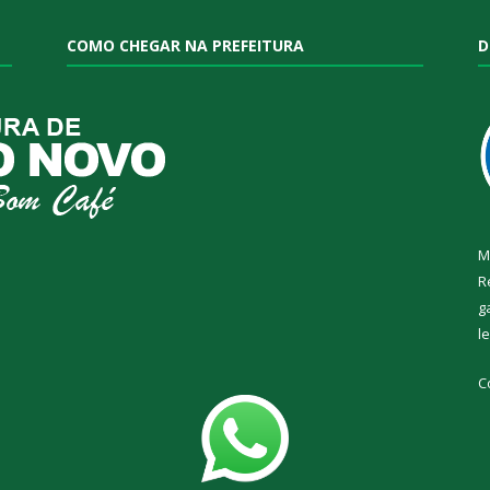
COMO CHEGAR NA PREFEITURA
D
M
R
g
l
C