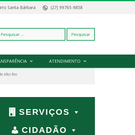
Bairro Santa Bárbara
(27) 99765-9858
squisar
ANSPARÊNCIA
ATENDIMENTO
e Alto Rio
r:
SERVIÇOS
CIDADÃO