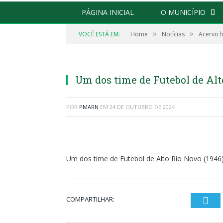
PÁGINA INICIAL
O MUNICÍPIO
»
»
VOCÊ ESTÁ EM:
Home
Notícias
Acervo h
Um dos time de Futebol de Alto Rio Novo (1
Um dos time de Futebol de Alto
POR
PMARN
EM
24 DE OUTUBRO DE 2024
Um dos time de Futebol de Alto Rio Novo (1946
COMPARTILHAR:
Twi