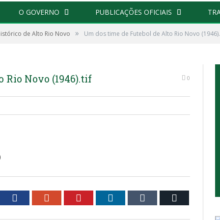
O GOVERNO
PUBLICAÇÕES OFICIAIS
TR
»
istórico de Alto Rio Novo
Um dos time de Futebol de Alto Rio Novo (1946).t
po
946)
 Rio Novo (1946).tif
0
)
tter
Facebook
Google+
Pinterest
LinkedIn
Tumblr
Email