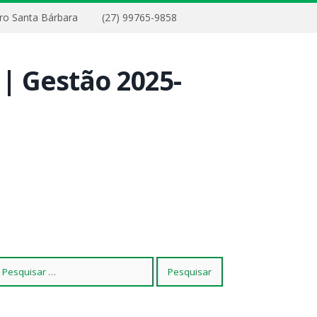
airro Santa Bárbara
(27) 99765-9858
squisar