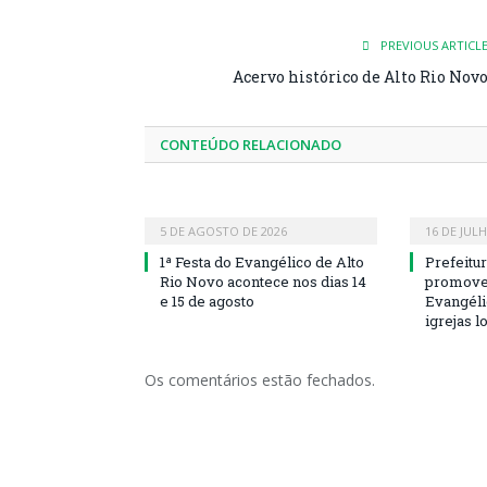
PREVIOUS ARTICL
Acervo histórico de Alto Rio Nov
CONTEÚDO RELACIONADO
5 DE AGOSTO DE 2026
16 DE JUL
1ª Festa do Evangélico de Alto
Prefeitu
Rio Novo acontece nos dias 14
promove 
e 15 de agosto
Evangéli
igrejas l
Os comentários estão fechados.