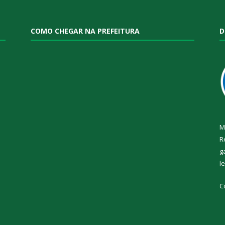
COMO CHEGAR NA PREFEITURA
D
M
R
g
l
C