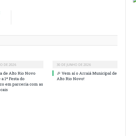
E
o
HO DE 2026
30 DE JUNHO DE 2026
ra de Alto Rio Novo
🎉 Vem aí o Arraiá Municipal de
a 1ª Festa do
Alto Rio Novo!
co em parceria com as
ocais