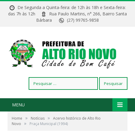
De Segunda a Quinta-feira: de 12h às 18h e Sexta-feira:
das 7h às 12h
Rua Paulo Martins, n° 266, Bairro Santa
Bárbara
(27) 99765-9858
Pesquisar
por:
MENU
»
»
Home
Notícias
Acervo histórico de Alto Rio
»
Novo
Praça Municipal (1994)
Praça Municipal (1994)