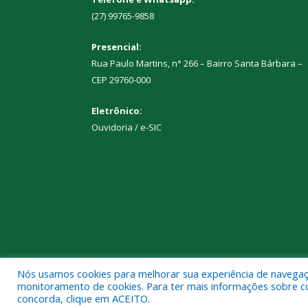
(27) 99765-9858
Presencial:
Rua Paulo Martins, n° 266 – Bairro Santa Bárbara –
CEP 29760-000
Eletrônico:
Ouvidoria
/
e-SIC
Nós usamos cookies para melhorar sua experiência de navegação
Todos os direitos reservados a Prefeitura Municipal
monitoramento de cookies. Para ter mais informações sobre como
concorda, clique em ACEITO.