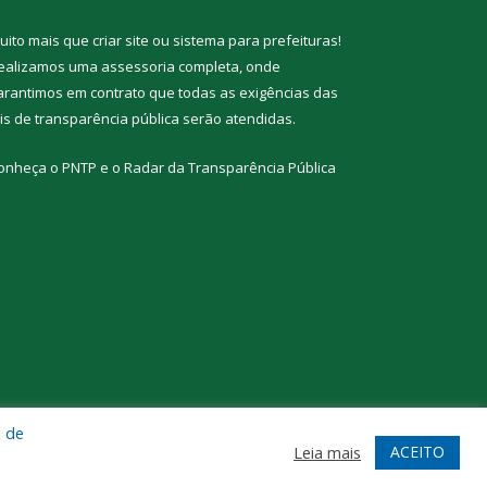
uito mais que
criar site
ou
sistema para prefeituras
!
ealizamos uma
assessoria
completa, onde
arantimos em contrato que todas as exigências das
eis de transparência pública
serão atendidas.
onheça o
PNTP
e o
Radar da Transparência Pública
a de
te
Acessar Área Administrativa
Acessar Webmail
ACEITO
Leia mais