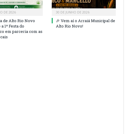
HO DE 2026
30 DE JUNHO DE 2026
ra de Alto Rio Novo
🎉 Vem aí o Arraiá Municipal de
a 1ª Festa do
Alto Rio Novo!
co em parceria com as
ocais