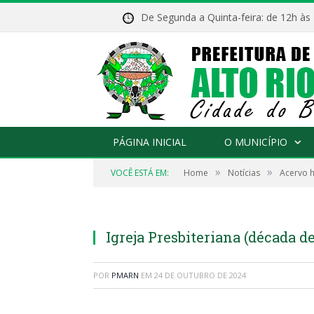
De Segunda a Quinta-feira: de 12h às
PÁGINA INICIAL
O MUNICÍPIO
»
»
VOCÊ ESTÁ EM:
Home
Notícias
Acervo h
Igreja Presbiteriana (década de 1970)
Igreja Presbiteriana (década de
POR
PMARN
EM
24 DE OUTUBRO DE 2024