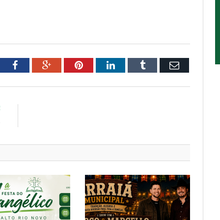
tter
Facebook
Google+
Pinterest
LinkedIn
Tumblr
Email
E
o