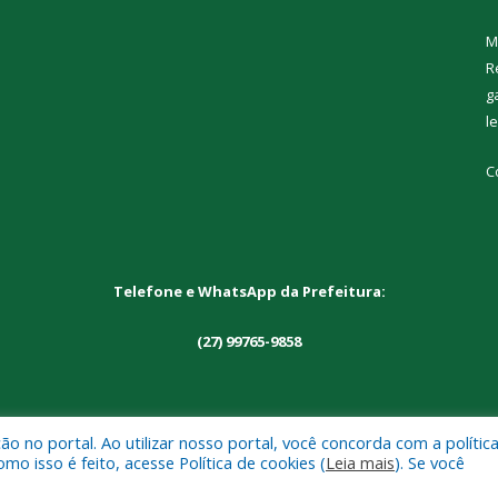
M
R
g
l
C
Telefone e WhatsApp da Prefeitura:
(27) 99765-9858
 no portal. Ao utilizar nosso portal, você concorda com a polític
 de Alto Rio Novo.
Mapa do Si
 isso é feito, acesse Política de cookies (
Leia mais
). Se você