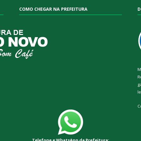
COMO CHEGAR NA PREFEITURA
D
M
R
g
l
C
Telefone e WhatsApp da Prefeitura: