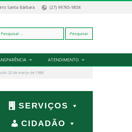
Bairro Santa Bárbara
(27) 99765-9858
squisar
ANSPARÊNCIA
ATENDIMENTO
iscito 20 de março de 1988
r:
SERVIÇOS
CIDADÃO