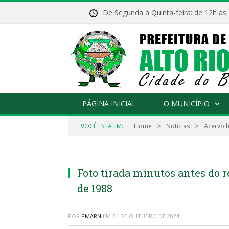
De Segunda a Quinta-feira: de 12h às
PÁGINA INICIAL
O MUNICÍPIO
»
»
VOCÊ ESTÁ EM:
Home
Notícias
Acervo h
Foto tirada minutos antes do resultado do p
Foto tirada minutos antes do r
de 1988
POR
PMARN
EM
24 DE OUTUBRO DE 2024