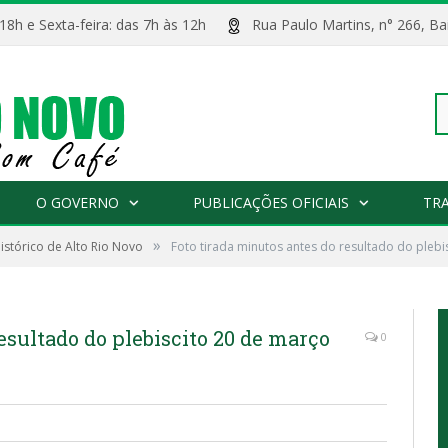
 18h e Sexta-feira: das 7h às 12h
Rua Paulo Martins, n° 266, 
Pe
O GOVERNO
PUBLICAÇÕES OFICIAIS
TR
»
istórico de Alto Rio Novo
Foto tirada minutos antes do resultado do pleb
po
lebiscito 20 de março de 1988
esultado do plebiscito 20 de março
0