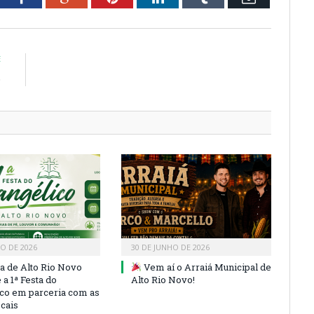
E
o
HO DE 2026
30 DE JUNHO DE 2026
ra de Alto Rio Novo
Vem aí o Arraiá Municipal de
a 1ª Festa do
Alto Rio Novo!
co em parceria com as
ocais