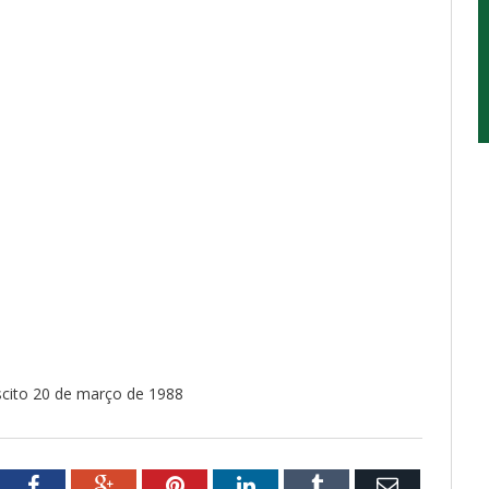
iscito 20 de março de 1988
tter
Facebook
Google+
Pinterest
LinkedIn
Tumblr
Email