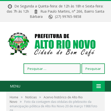
De Segunda a Quinta-feira: de 12h às 18h e Sexta-feira:
das 7h às 12h
Rua Paulo Martins, n° 266, Bairro Santa
Bárbara
(27) 99765-9858
Pesquisar
por:
MENU
»
»
Home
Notícias
Acervo histórico de Alto Rio
»
Novo
Foto da contagem das cédulas do plebiscito da
emancipação pólitica de Alto Rio Novo 20 de março 1988 foto
Foto da contagem das cédulas do plebiscito da
03