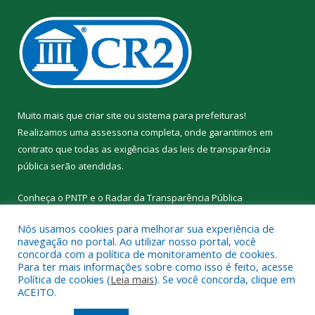
Muito mais que
criar site
ou
sistema para prefeituras
!
Realizamos uma
assessoria
completa, onde garantimos em
contrato que todas as exigências das
leis de transparência
pública
serão atendidas.
Conheça o
PNTP
e o
Radar da Transparência Pública
Nós usamos cookies para melhorar sua experiência de
navegação no portal. Ao utilizar nosso portal, você
concorda com a política de monitoramento de cookies.
Para ter mais informações sobre como isso é feito, acesse
Todos os direitos reservados a Prefeitura Municipal de Alto Rio
Política de cookies (
Leia mais
). Se você concorda, clique em
Novo.
ACEITO.