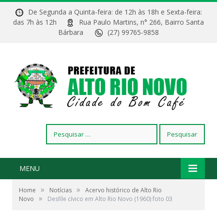
De Segunda a Quinta-feira: de 12h às 18h e Sexta-feira:
das 7h às 12h
Rua Paulo Martins, n° 266, Bairro Santa
Bárbara
(27) 99765-9858
Pesquisar
por:
MENU
»
»
Home
Notícias
Acervo histórico de Alto Rio
»
Novo
Desfile cívico em Alto Rio Novo (1960) foto 03
Desfile cívico atual rua José Marques em Alto Rio
Novo (1960)