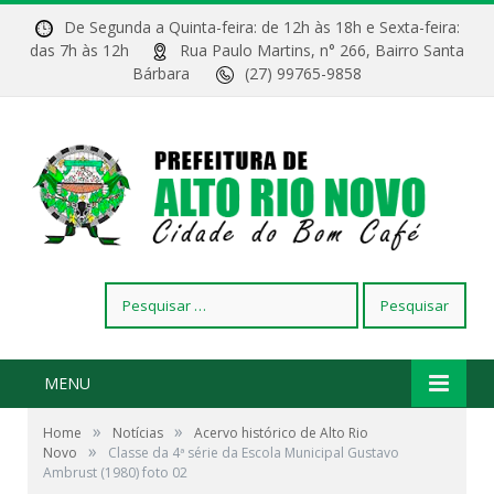
De Segunda a Quinta-feira: de 12h às 18h e Sexta-feira:
das 7h às 12h
Rua Paulo Martins, n° 266, Bairro Santa
Bárbara
(27) 99765-9858
Pesquisar
por:
MENU
»
»
Home
Notícias
Acervo histórico de Alto Rio
»
Novo
Classe da 4ª série da Escola Municipal Gustavo
Ambrust (1980) foto 02
Classe da 4ª série da Escola Municipal "Gustavo