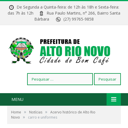
De Segunda a Quinta-feira: de 12h às 18h e Sexta-feira:
das 7h às 12h
Rua Paulo Martins, n° 266, Bairro Santa
Bárbara
(27) 99765-9858
Pesquisar
por:
MENU
»
»
Home
Notícias
Acervo histórico de Alto Rio
»
Novo
carro e uniformes