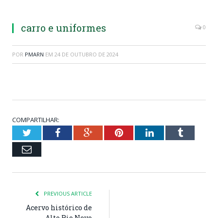
carro e uniformes
0
POR
PMARN
EM
24 DE OUTUBRO DE 2024
COMPARTILHAR:
Twitter
Facebook
Google+
Pinterest
LinkedIn
Tumblr
Email
PREVIOUS ARTICLE
Acervo histórico de
Alto Rio Novo