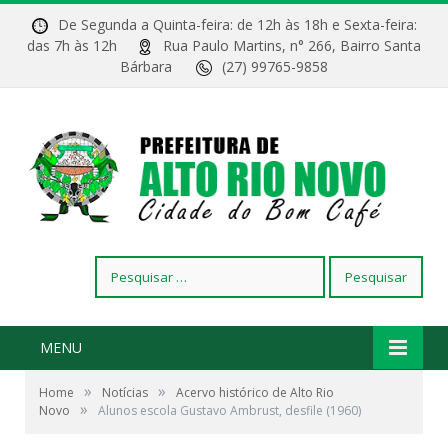
De Segunda a Quinta-feira: de 12h às 18h e Sexta-feira:
das 7h às 12h
Rua Paulo Martins, n° 266, Bairro Santa
Bárbara
(27) 99765-9858
Pesquisar
por:
MENU
»
»
Home
Notícias
Acervo histórico de Alto Rio
»
Novo
Alunos escola Gustavo Ambrust, desfile (1960)
Alunos escola Gustavo Ambrust, desfile (1960)