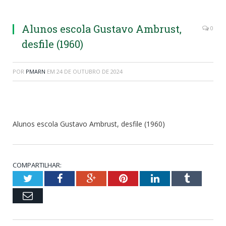
Alunos escola Gustavo Ambrust,
0
desfile (1960)
POR
PMARN
EM
24 DE OUTUBRO DE 2024
Alunos escola Gustavo Ambrust, desfile (1960)
COMPARTILHAR:
Twitter
Facebook
Google+
Pinterest
LinkedIn
Tumblr
Email