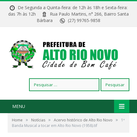
De Segunda a Quinta-feira: de 12h às 18h e Sexta-feira:
das 7h às 12h
Rua Paulo Martins, n° 266, Bairro Santa
Bárbara
(27) 99765-9858
Pesquisar
por:
MENU
»
»
»
Home
Notícias
Acervo histórico de Alto Rio Novo
1ª
Banda Musical a tocar em Alto Rio Novo (1958).tif
1ª Banda Musical a tocar em Alto Rio Novo (1958)