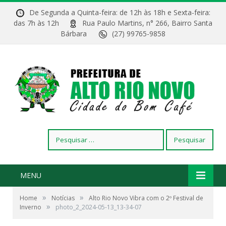
De Segunda a Quinta-feira: de 12h às 18h e Sexta-feira:
das 7h às 12h
Rua Paulo Martins, n° 266, Bairro Santa
Bárbara
(27) 99765-9858
Pesquisar
por:
MENU
»
»
Home
Notícias
Alto Rio Novo Vibra com o 2º Festival de
»
Inverno
photo_2_2024-05-13_13-34-07