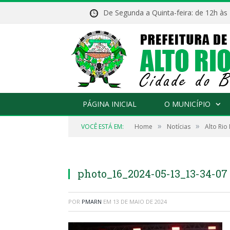
De Segunda a Quinta-feira: de 12h às
PÁGINA INICIAL
O MUNICÍPIO
»
»
VOCÊ ESTÁ EM:
Home
Notícias
Alto Rio
photo_16_2024-05-13_13-34-07
POR
PMARN
EM
13 DE MAIO DE 2024