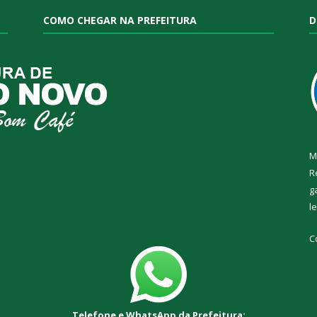
COMO CHEGAR NA PREFEITURA
D
M
R
g
l
C
Telefone e WhatsApp da Prefeitura: