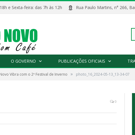
 18h e Sexta-feira: das 7h às 12h
Rua Paulo Martins, n° 266, 
Pe
O GOVERNO
PUBLICAÇÕES OFICIAIS
TR
»
 Novo Vibra com o 2º Festival de Inverno
photo_16_2024-05-13_13-34-07
po
0