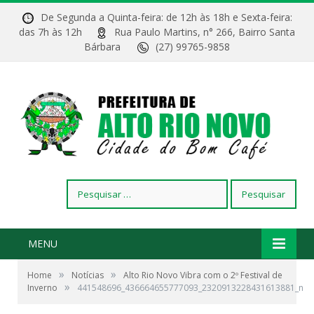
De Segunda a Quinta-feira: de 12h às 18h e Sexta-feira:
das 7h às 12h
Rua Paulo Martins, n° 266, Bairro Santa
Bárbara
(27) 99765-9858
Pesquisar
por:
MENU
»
»
Home
Notícias
Alto Rio Novo Vibra com o 2º Festival de
»
Inverno
441548696_436664655777093_2320913228431613881_n