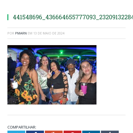
441548696_436664655777093_23209132284
POR
PMARN
EM
13 DE MAIO DE 2024
COMPARTILHAR: