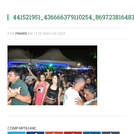
441521951_436666379110254_86972381648
POR
PMARN
EM
13 DE MAIO DE 2024
COMPARTILHAR: