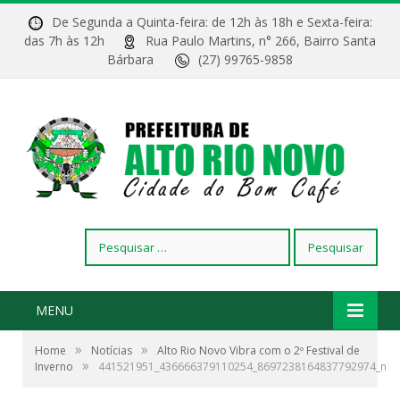
De Segunda a Quinta-feira: de 12h às 18h e Sexta-feira:
das 7h às 12h
Rua Paulo Martins, n° 266, Bairro Santa
Bárbara
(27) 99765-9858
Pesquisar
por:
MENU
»
»
Home
Notícias
Alto Rio Novo Vibra com o 2º Festival de
»
Inverno
441521951_436666379110254_8697238164837792974_n