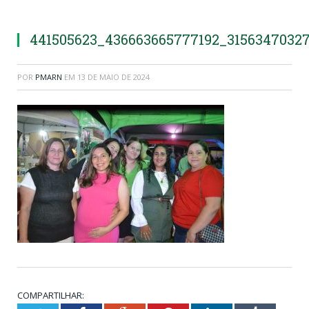
441505623_436663665777192_3156347032
POR
PMARN
EM
13 DE MAIO DE 2024
COMPARTILHAR: