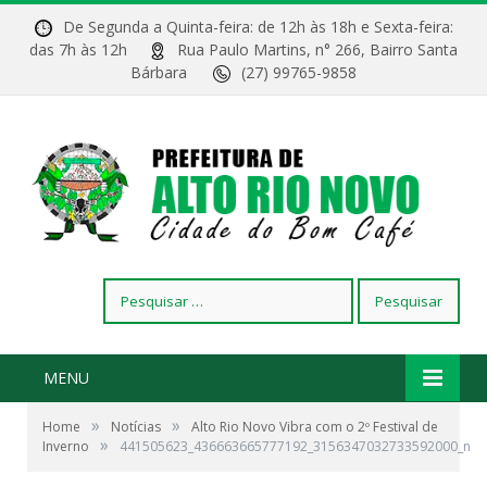
De Segunda a Quinta-feira: de 12h às 18h e Sexta-feira:
das 7h às 12h
Rua Paulo Martins, n° 266, Bairro Santa
Bárbara
(27) 99765-9858
Pesquisar
por:
MENU
»
»
Home
Notícias
Alto Rio Novo Vibra com o 2º Festival de
»
Inverno
441505623_436663665777192_3156347032733592000_n